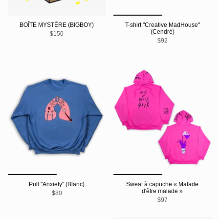
BOÎTE MYSTÈRE (BIGBOY)
T-shirt "Creative MadHouse"
(Cendré)
$150
$92
Pull "Anxiety" (Blanc)
Sweat à capuche « Malade
d'être malade »
$80
$97