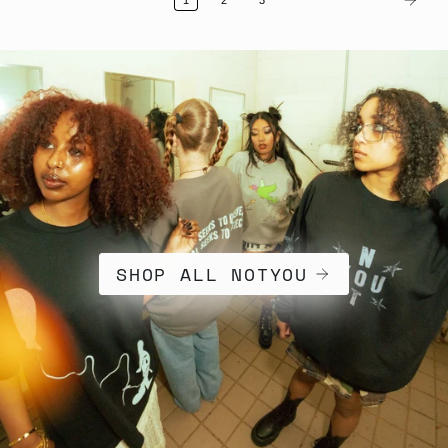
1
2
3
SHOP ALL NOTYOU