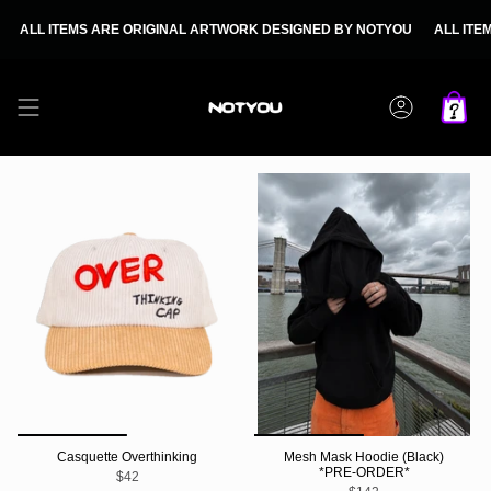
Passer
au
L ITEMS ARE ORIGINAL ARTWORK DESIGNED BY NOTYOU
ALL ITEMS AR
contenu
de
la
page
Compte
Casquette Overthinking
Mesh Mask Hoodie (Black)
*PRE-ORDER*
$42