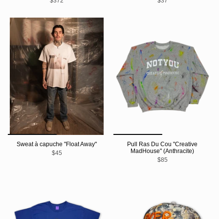
$372
$37
Sweat à capuche "Float Away"
Pull Ras Du Cou "Creative
MadHouse" (Anthracite)
$45
$85