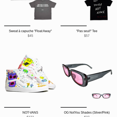
Sweat à capuche "Float Away"
"Pas seul!" Tee
$45
$57
NOT-VANS
OG NotYou Shades (Silver/Pink)