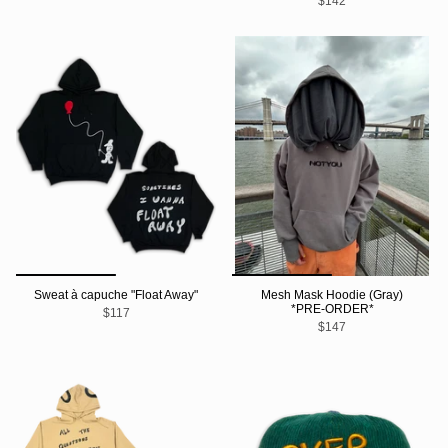
$142
Sweat à capuche "Float Away"
Mesh Mask Hoodie (Gray)
*PRE-ORDER*
$117
$147